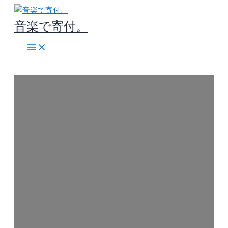
内
容
音楽で寄付。
を
ス
キ
ッ
プ