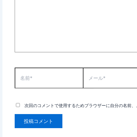
に
入
力…
名
メ
前
ー
*
ル
*
次回のコメントで使用するためブラウザーに自分の名前、