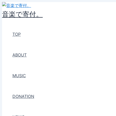
内
容
音楽で寄付。
を
ス
キ
TOP
ッ
プ
ABOUT
MUSIC
DONATION