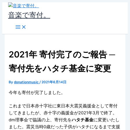
内
容
音楽で寄付。
を
ス
キ
ッ
プ
2021年 寄付完了のご報告 ─
寄付先をハタチ基金に変更
By
donationmusic
/
2021年6月14日
今年も寄付が完了しました。
これまで日本赤十字社に東日本大震災義援金として寄付
してきましたが、赤十字の義援金が2021年3月で終了。
dm理事会で協議の上、寄付先を
ハタチ基金
に変更いたし
ました。震災当時0歳だった子供がハタチになるまで支援